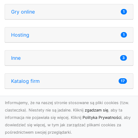
Gry online
1
Hosting
1
Inne
3
Katalog firm
17
Informujemy, że na naszej stronie stosowane są pliki cookies (tzw.
Katalog stron
14
ciasteczka). Niestety nie są jadalne. Kliknij
zgadzam się
, aby ta
informacja nie pojawiała się więcej. Kliknij
Polityka Prywatności
, aby
dowiedzieć się więcej, w tym jak zarządzać plikami cookies za
Katalogi tematyczne
5
pośrednictwem swojej przeglądarki.