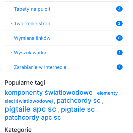
-
Tapety na pulpit
3
-
Tworzenie stron
2
-
Wymiana linków
0
-
Wyszukiwarka
1
-
Zarabianie w internecie
1
Popularne tagi
komponenty światłowodowe
,
elementy
patchcordy sc
sieci światłowodowej
,
,
pigtaile apc sc
pigtaile sc
,
,
patchcordy apc sc
Kategorie