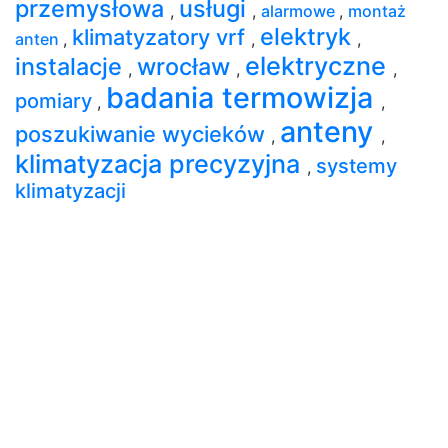
przemysłowa
usługi
,
,
alarmowe
,
montaż
elektryk
klimatyzatory vrf
anten
,
,
,
elektryczne
instalacje
wrocław
,
,
,
badania termowizja
pomiary
,
,
anteny
poszukiwanie wycieków
,
,
klimatyzacja precyzyjna
systemy
,
klimatyzacji