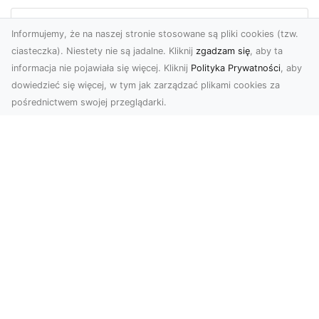
Usługi dronem Tarnów – kompleksowe
Informujemy, że na naszej stronie stosowane są pliki cookies (tzw.
rozwiązania dla nowoczesnych
ciasteczka). Niestety nie są jadalne. Kliknij
zgadzam się
, aby ta
potrzeb
informacja nie pojawiała się więcej. Kliknij
Polityka Prywatności
, aby
dowiedzieć się więcej, w tym jak zarządzać plikami cookies za
Nowoczesne usługi dronem w Tarnowie Drony
pośrednictwem swojej przeglądarki.
rewolucjonizują wiele dziedzin życia,
dostarczając in...
Fototapety zen sposobem na to, by w
przestrzeni zapanowała atmosfera
relaksu!
Tempo naszego życia jest ostatnimi czasy coraz
szybsze. Coraz więcej pracy, coraz mniej
odpoczy...