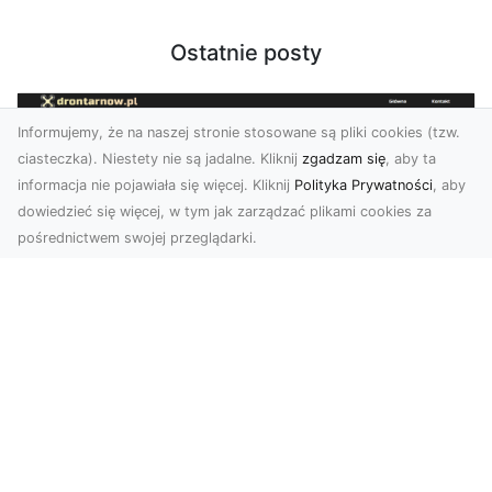
Ostatnie posty
Informujemy, że na naszej stronie stosowane są pliki cookies (tzw.
ciasteczka). Niestety nie są jadalne. Kliknij
zgadzam się
, aby ta
informacja nie pojawiała się więcej. Kliknij
Polityka Prywatności
, aby
dowiedzieć się więcej, w tym jak zarządzać plikami cookies za
pośrednictwem swojej przeglądarki.
Usługi dronem Tarnów – kompleksowe
rozwiązania dla nowoczesnych
potrzeb
Nowoczesne usługi dronem w Tarnowie Drony