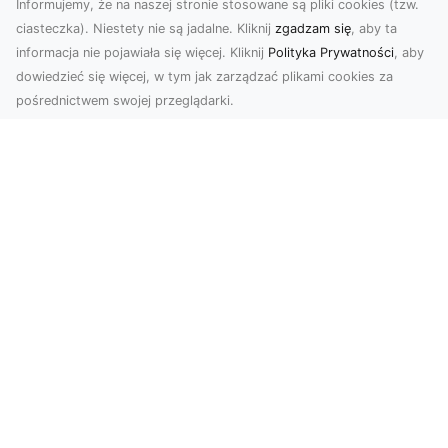
Informujemy, że na naszej stronie stosowane są pliki cookies (tzw.
ciasteczka). Niestety nie są jadalne. Kliknij
zgadzam się
, aby ta
informacja nie pojawiała się więcej. Kliknij
Polityka Prywatności
, aby
dowiedzieć się więcej, w tym jak zarządzać plikami cookies za
pośrednictwem swojej przeglądarki.
Usługi dronem Tarnów – kompleksowe
rozwiązania dla nowoczesnych
potrzeb
Nowoczesne usługi dronem w Tarnowie Drony
rewolucjonizują wiele dziedzin życia,
dostarczając in...