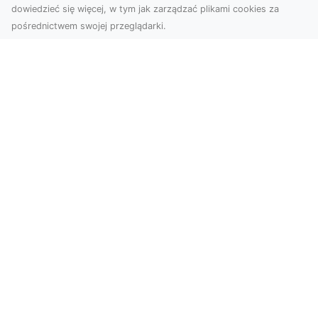
dowiedzieć się więcej, w tym jak zarządzać plikami cookies za
pośrednictwem swojej przeglądarki.
Usługi dronem Tarnów – kompleksowe
rozwiązania dla nowoczesnych
potrzeb
Nowoczesne usługi dronem w Tarnowie Drony
rewolucjonizują wiele dziedzin życia,
dostarczając in...