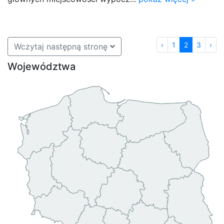
‹
1
2
3
›
Wczytaj następną stronę
Województwa