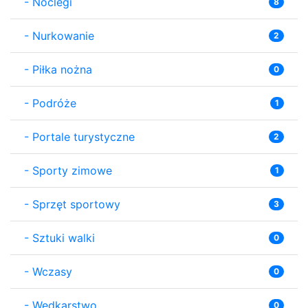
-
Noclegi
8
-
Nurkowanie
2
-
Piłka nożna
0
-
Podróże
1
-
Portale turystyczne
2
-
Sporty zimowe
1
-
Sprzęt sportowy
3
-
Sztuki walki
0
-
Wczasy
0
-
Wędkarstwo
0