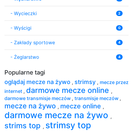
-
Wycieczki
2
-
Wyścigi
0
-
Zakłady sportowe
4
-
Żeglarstwo
4
Popularne tagi
oglądaj mecze na żywo
strimsy
,
,
mecze przez
darmowe mecze online
internet
,
,
darmowe transmisje meczów
,
transmisje meczów
,
mecze na żywo
mecze online
,
,
darmowe mecze na żywo
,
strimsy top
strims top
,