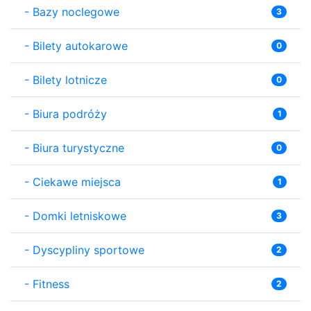
-
Bazy noclegowe
3
-
Bilety autokarowe
0
-
Bilety lotnicze
0
-
Biura podróży
1
-
Biura turystyczne
0
-
Ciekawe miejsca
1
-
Domki letniskowe
3
-
Dyscypliny sportowe
2
-
Fitness
2