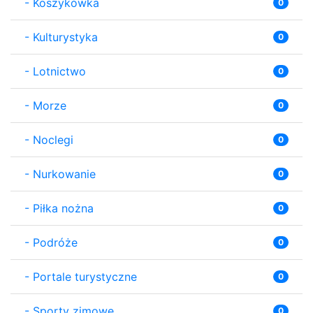
-
Koszykówka
0
-
Kulturystyka
0
-
Lotnictwo
0
-
Morze
0
-
Noclegi
0
-
Nurkowanie
0
-
Piłka nożna
0
-
Podróże
0
-
Portale turystyczne
0
-
Sporty zimowe
0