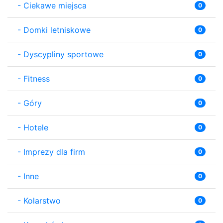
-
Ciekawe miejsca
0
-
Domki letniskowe
0
-
Dyscypliny sportowe
0
-
Fitness
0
-
Góry
0
-
Hotele
0
-
Imprezy dla firm
0
-
Inne
0
-
Kolarstwo
0