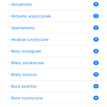
-
Aktualności
0
-
Aktywny wypoczynek
0
-
Apartamenty
0
-
Atrakcje turystyczne
0
-
Bazy noclegowe
0
-
Bilety autokarowe
0
-
Bilety lotnicze
0
-
Biura podróży
0
-
Biura turystyczne
0