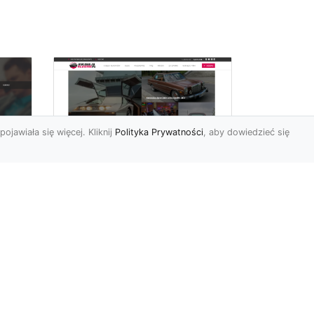
pojawiała się więcej. Kliknij
Polityka Prywatności
, aby dowiedzieć się
Historia Porsche 924
FHU
S z 1985-1988 roku
Porsche 924 S to
samochód, pochodzący z
Niemiec, który wszedł na
rynek w latach 1985-1988.
ąca
Samo...