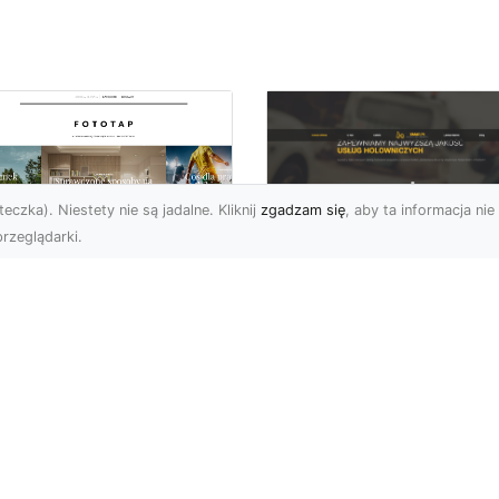
eczka). Niestety nie są jadalne. Kliknij
zgadzam się
, aby ta informacja nie 
rzeglądarki.
Pomoc Drogowa w
totapety zen
Radomiu - Oferta 
osobem na to, by w
XMar
zestrzeni
panowała
Kompleksowa Pomoc
mosfera relaksu!
Drogowa w Radomiu i
Okolicach FHU XMar z
po naszego życia jest
Radomia to firma oferuj
atnimi czasy coraz