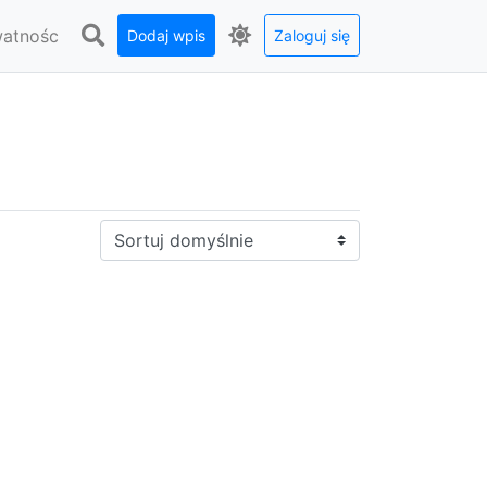
watnośc
Dodaj wpis
Zaloguj się
Sortuj: