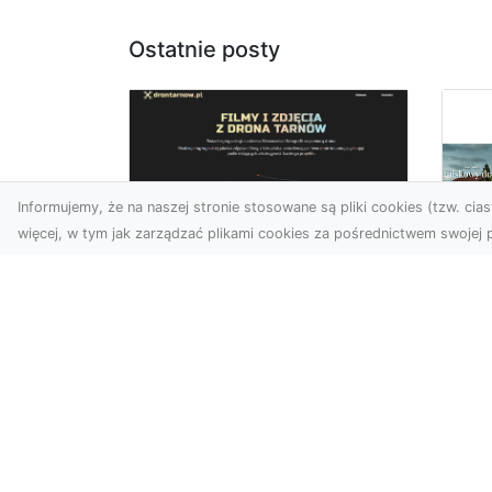
Ostatnie posty
Informujemy, że na naszej stronie stosowane są pliki cookies (tzw. ciast
więcej, w tym jak zarządzać plikami cookies za pośrednictwem swojej p
Usługi dronem
Tarnów –
Fo
kompleksowe
sp
rozwiązania dla
pr
nowoczesnych
za
potrzeb
at
Nowoczesne usługi dronem
Tem
w Tarnowie Drony
ost