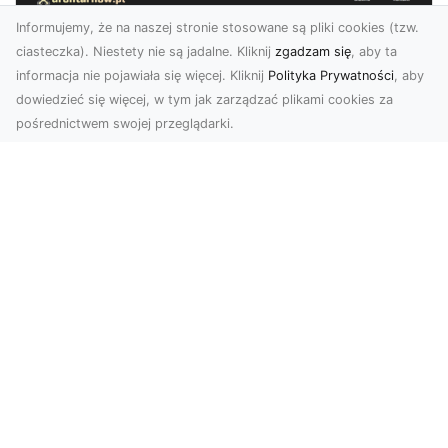
Informujemy, że na naszej stronie stosowane są pliki cookies (tzw.
ciasteczka). Niestety nie są jadalne. Kliknij
zgadzam się
, aby ta
informacja nie pojawiała się więcej. Kliknij
Polityka Prywatności
, aby
dowiedzieć się więcej, w tym jak zarządzać plikami cookies za
pośrednictwem swojej przeglądarki.
Usługi dronem Tarnów – kompleksowe
rozwiązania dla nowoczesnych
potrzeb
Nowoczesne usługi dronem w Tarnowie Drony
rewolucjonizują wiele dziedzin życia,
dostarczając in...