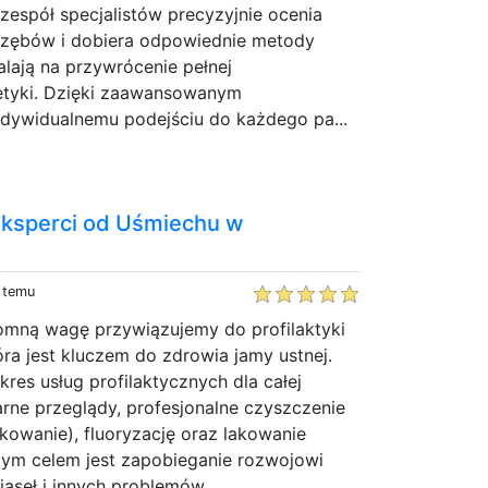
espół specjalistów precyzyjnie ocenia
 zębów i dobiera odpowiednie metody
alają na przywrócenie pełnej
tetyki. Dzięki zaawansowanym
ndywidualnemu podejściu do każdego pa...
 Eksperci od Uśmiechu w
y temu
omną wagę przywiązujemy do profilaktyki
óra jest kluczem do zdrowia jamy ustnej.
kres usług profilaktycznych dla całej
arne przeglądy, profesjonalne czyszczenie
skowanie), fluoryzację oraz lakowanie
zym celem jest zapobieganie rozwojowi
iąseł i innych problemów