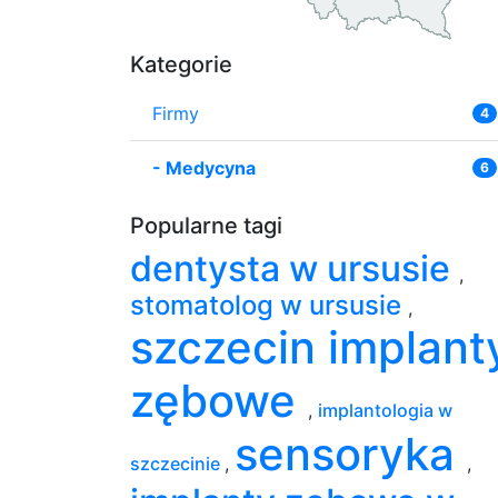
Kategorie
Firmy
4
-
Medycyna
6
Popularne tagi
dentysta w ursusie
,
stomatolog w ursusie
,
szczecin implant
zębowe
,
implantologia w
sensoryka
szczecinie
,
,