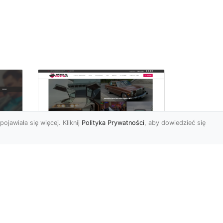
pojawiała się więcej. Kliknij
Polityka Prywatności
, aby dowiedzieć się
Historia Porsche 924
FHU
S z 1985-1988 roku
Porsche 924 S to
samochód, pochodzący z