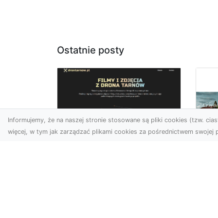
Ostatnie posty
Informujemy, że na naszej stronie stosowane są pliki cookies (tzw. ciast
więcej, w tym jak zarządzać plikami cookies za pośrednictwem swojej p
Usługi dronem
Tarnów –
Fo
kompleksowe
sp
rozwiązania dla
pr
nowoczesnych
za
potrzeb
at