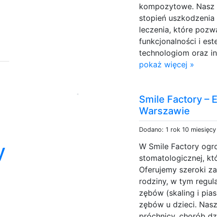
kompozytowe. Nasz z
stopień uszkodzenia
leczenia, które pozw
funkcjonalności i es
technologiom oraz i
pokaż więcej »
Smile Factory –
Warszawie
Dodano: 1 rok 10 miesięc
y
W Smile Factory ogr
stomatologicznej, kt
Oferujemy szeroki za
rodziny, w tym regul
zębów (skaling i pia
zębów u dzieci. Nas
próchnicy, chorób dz