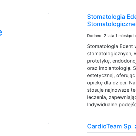
Stomatologia Ed
Stomatologiczn
e
Dodano: 2 lata 1 miesiąc 
Stomatologia Edent 
stomatologicznych, w
protetykę, endodoncj
oraz implantologię. 
estetycznej, oferuj
opiekę dla dzieci. N
stosuje najnowsze t
leczenia, zapewniają
Indywidualne podejś
CardioTeam Sp. z