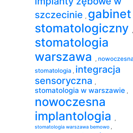
implanty zębowe w
gabinet
szczecinie
,
stomatologiczny
stomatologia
warszawa
nowoczesn
,
integracja
stomatologia
,
sensoryczna
,
stomatologia w warszawie
,
nowoczesna
implantologia
,
stomatologia warszawa bemowo
,