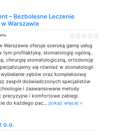
ent – Bezbolesne Leczenie
e w Warszawie
temu
w Warszawie oferuje szeroką gamę usług
 tym profilaktykę, stomatologię ogólną,
ę, chirurgię stomatologiczną, ortodoncję
Specjalizujemy się również w stomatologii
ąc wybielanie zębów oraz kompleksową
asz zespół doświadczonych specjalistów
echnologie i zaawansowane metody
c precyzyjne i komfortowe zabiegi.
cie do każdego pac...
pokaż więcej »
 o.o.