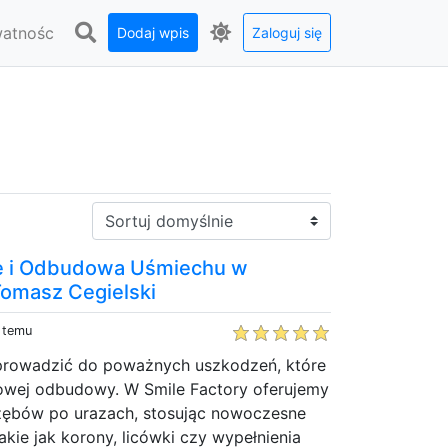
watnośc
Dodaj wpis
Zaloguj się
Sortuj:
e i Odbudowa Uśmiechu w
Tomasz Cegielski
y temu
rowadzić do poważnych uszkodzeń, które
wej odbudowy. W Smile Factory oferujemy
 zębów po urazach, stosując nowoczesne
akie jak korony, licówki czy wypełnienia