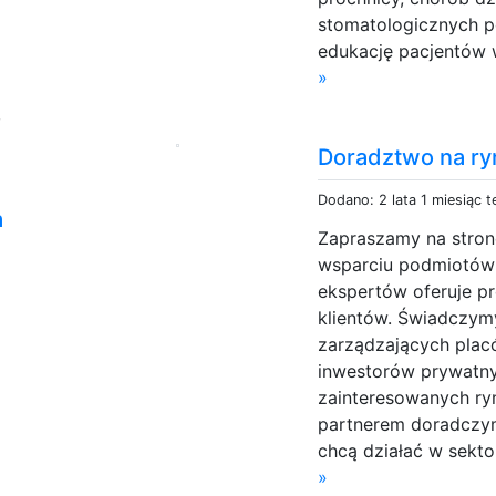
stomatologicznych po
edukację pacjentów w
»
,
Doradztwo na r
Dodano: 2 lata 1 miesiąc 
a
Zapraszamy na stron
wsparciu podmiotów
ekspertów oferuje pr
klientów. Świadczymy
zarządzających placó
inwestorów prywatny
zainteresowanych r
partnerem doradczym
chcą działać w sekt
»