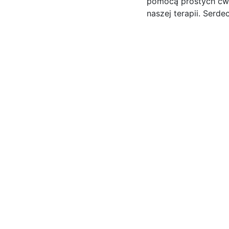
pomocą prostych ćwi
naszej terapii. Serde