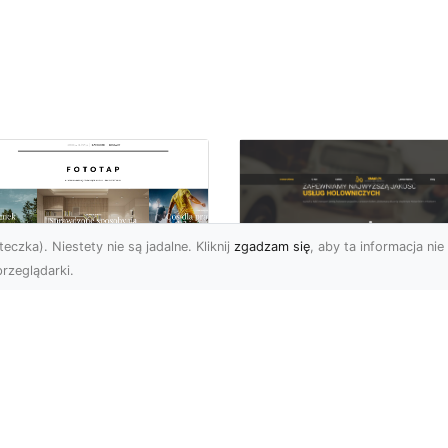
eczka). Niestety nie są jadalne. Kliknij
zgadzam się
, aby ta informacja nie 
rzeglądarki.
Pomoc Drogowa w
totapety zen
Radomiu - Oferta 
osobem na to, by w
XMar
zestrzeni
panowała
Kompleksowa Pomoc
mosfera relaksu!
Drogowa w Radomiu i