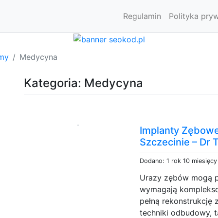
Regulamin
Polityka pry
rmy
Medycyna
Kategoria: Medycyna
Implanty Zębow
Szczecinie – Dr 
Dodano: 1 rok 10 miesięc
Urazy zębów mogą p
wymagają komplekso
pełną rekonstrukcję
techniki odbudowy, t