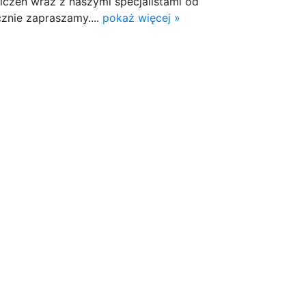
czeń wraz z naszymi specjalistami od
cznie zapraszamy....
pokaż więcej »