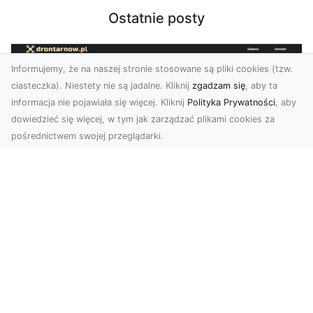
Ostatnie posty
Informujemy, że na naszej stronie stosowane są pliki cookies (tzw.
ciasteczka). Niestety nie są jadalne. Kliknij
zgadzam się
, aby ta
informacja nie pojawiała się więcej. Kliknij
Polityka Prywatności
, aby
dowiedzieć się więcej, w tym jak zarządzać plikami cookies za
pośrednictwem swojej przeglądarki.
Usługi dronem Tarnów – kompleksowe
rozwiązania dla nowoczesnych
potrzeb
Nowoczesne usługi dronem w Tarnowie Drony
rewolucjonizują wiele dziedzin życia,