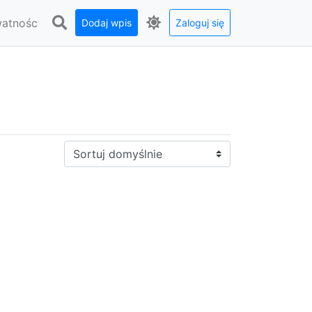
watnośc
Dodaj wpis
Zaloguj się
Sortuj: