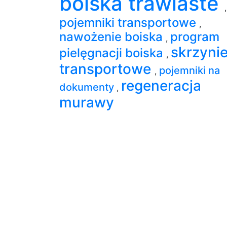
boiska trawiaste
,
pojemniki transportowe
,
nawożenie boiska
program
,
skrzyni
pielęgnacji boiska
,
transportowe
pojemniki na
,
regeneracja
dokumenty
,
murawy