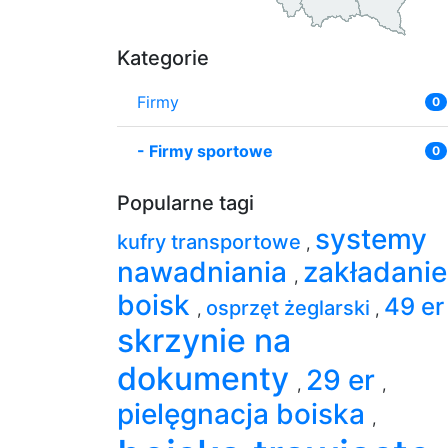
Kategorie
Firmy
0
-
Firmy sportowe
0
Popularne tagi
systemy
kufry transportowe
,
nawadniania
zakładanie
,
boisk
49 e
osprzęt żeglarski
,
,
skrzynie na
dokumenty
29 er
,
,
pielęgnacja boiska
,