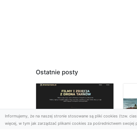
Ostatnie posty
Informujemy, że na naszej stronie stosowane są pliki cookies (tzw. ciast
więcej, w tym jak zarządzać plikami cookies za pośrednictwem swojej p
Usługi dronem