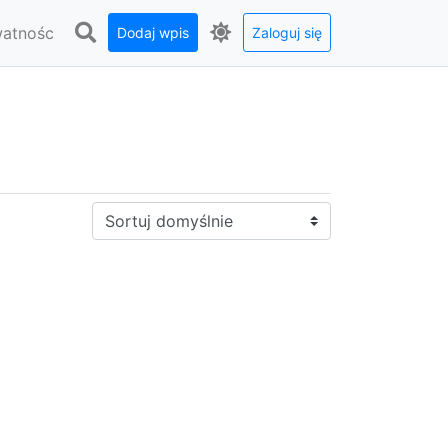
watnośc
Dodaj wpis
Zaloguj się
Sortuj: