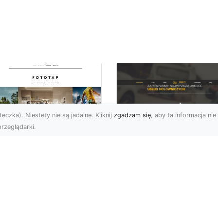
eczka). Niestety nie są jadalne. Kliknij
zgadzam się
, aby ta informacja nie 
rzeglądarki.
Pomoc Drogowa w
totapety zen
Radomiu - Oferta 
osobem na to, by w
XMar
zestrzeni
panowała
Kompleksowa Pomoc
mosfera relaksu!
Drogowa w Radomiu i