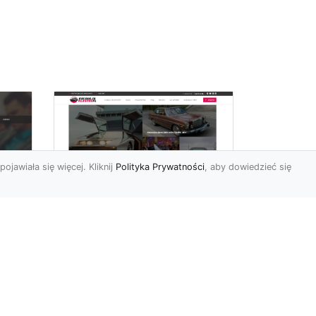
pojawiała się więcej. Kliknij
Polityka Prywatności
, aby dowiedzieć się
Historia Porsche 924
FHU
S z 1985-1988 roku
Porsche 924 S to
samochód, pochodzący z
Niemiec, który wszedł na