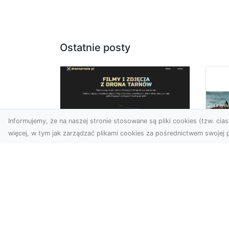
Ostatnie posty
Informujemy, że na naszej stronie stosowane są pliki cookies (tzw. ciast
więcej, w tym jak zarządzać plikami cookies za pośrednictwem swojej p
Usługi dronem
Tarnów –
Fo
kompleksowe
sp
rozwiązania dla
pr
nowoczesnych
za
potrzeb
at