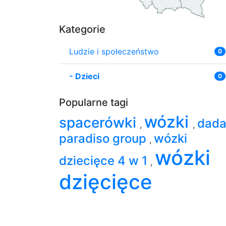
Kategorie
Ludzie i społeczeństwo
0
-
Dzieci
0
Popularne tagi
wózki
spacerówki
dad
,
,
paradiso group
wózki
,
wózki
dziecięce 4 w 1
,
dzięcięce