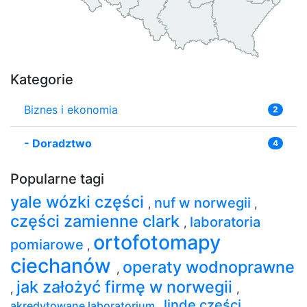
Kategorie
Biznes i ekonomia
2
-
Doradztwo
4
Popularne tagi
yale wózki części
nuf w norwegii
,
,
części zamienne clark
laboratoria
,
ortofotomapy
pomiarowe
,
ciechanów
operaty wodnoprawne
,
jak założyć firmę w norwegii
,
,
linde części
akredytowane laboratorium
,
,