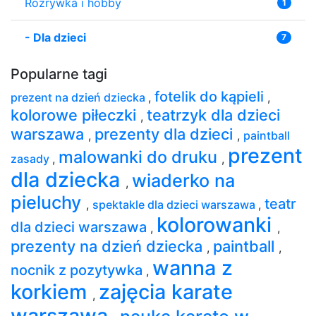
Rozrywka i hobby
1
-
Dla dzieci
7
Popularne tagi
fotelik do kąpieli
prezent na dzień dziecka
,
,
kolorowe piłeczki
teatrzyk dla dzieci
,
warszawa
prezenty dla dzieci
,
,
paintball
prezent
malowanki do druku
zasady
,
,
dla dziecka
wiaderko na
,
pieluchy
teatr
,
spektakle dla dzieci warszawa
,
kolorowanki
dla dzieci warszawa
,
,
prezenty na dzień dziecka
paintball
,
,
wanna z
nocnik z pozytywka
,
korkiem
zajęcia karate
,
warszawa