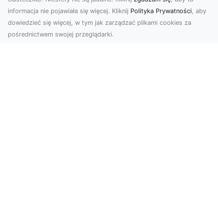
informacja nie pojawiała się więcej. Kliknij
Polityka Prywatności
, aby
dowiedzieć się więcej, w tym jak zarządzać plikami cookies za
pośrednictwem swojej przeglądarki.
Usługi dronem Tarnów – kompleksowe
rozwiązania dla nowoczesnych
potrzeb
Nowoczesne usługi dronem w Tarnowie Drony
rewolucjonizują wiele dziedzin życia,
dostarczając in...