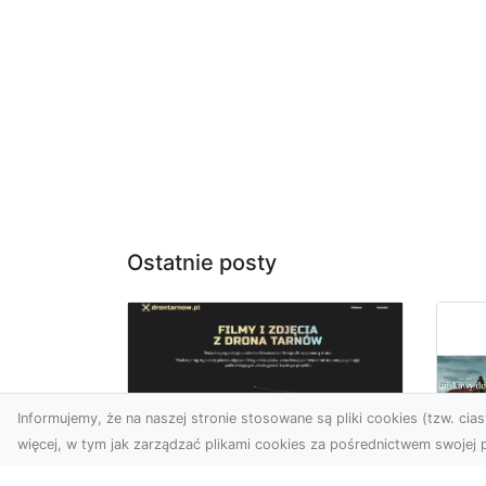
Ostatnie posty
Informujemy, że na naszej stronie stosowane są pliki cookies (tzw. ciast
więcej, w tym jak zarządzać plikami cookies za pośrednictwem swojej p