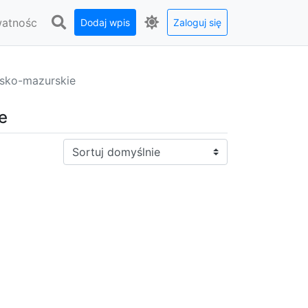
watnośc
Dodaj wpis
Zaloguj się
sko-mazurskie
e
Sortuj: