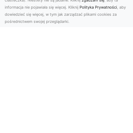
ciasteczka). Niestety nie są jadalne. Kliknij
zgadzam się
, aby ta
informacja nie pojawiała się więcej. Kliknij
Polityka Prywatności
, aby
dowiedzieć się więcej, w tym jak zarządzać plikami cookies za
pośrednictwem swojej przeglądarki.
Usługi dronem Tarnów – kompleksowe
rozwiązania dla nowoczesnych
potrzeb
Nowoczesne usługi dronem w Tarnowie Drony
rewolucjonizują wiele dziedzin życia,
dostarczając in...