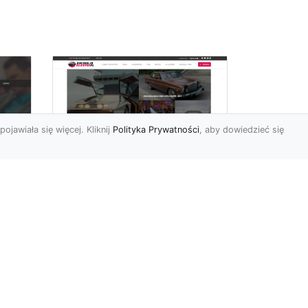
pojawiała się więcej. Kliknij
Polityka Prywatności
, aby dowiedzieć się
Historia Porsche 924
FHU
S z 1985-1988 roku
Porsche 924 S to
samochód, pochodzący z
Niemiec, który wszedł na
rynek w latach 1985-1988.
ąca
Samo...