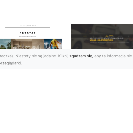
eczka). Niestety nie są jadalne. Kliknij
zgadzam się
, aby ta informacja nie 
rzeglądarki.
Pomoc Drogowa w
totapety zen
Radomiu - Oferta 
osobem na to, by w
XMar
zestrzeni
panowała
Kompleksowa Pomoc
mosfera relaksu!
Drogowa w Radomiu i
Okolicach FHU XMar z
po naszego życia jest
Radomia to firma oferuj
atnimi czasy coraz