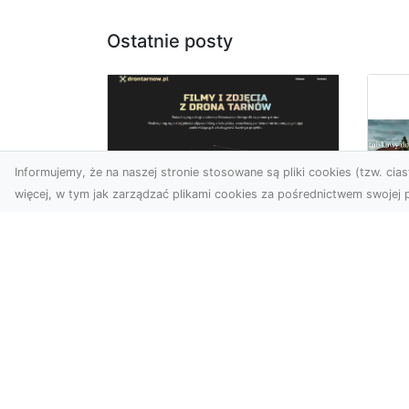
Ostatnie posty
Informujemy, że na naszej stronie stosowane są pliki cookies (tzw. ciast
więcej, w tym jak zarządzać plikami cookies za pośrednictwem swojej p
Usługi dronem
Tarnów –
Fo
kompleksowe
sp
rozwiązania dla
pr
nowoczesnych
za
potrzeb
at
Nowoczesne usługi dronem
Tem
w Tarnowie Drony
ost