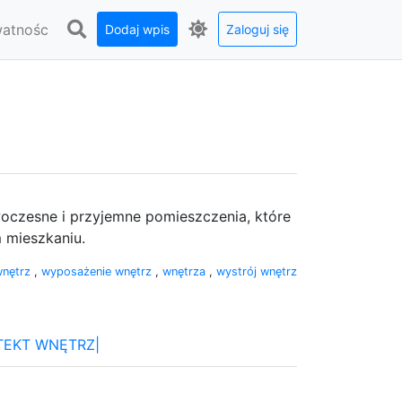
watnośc
Dodaj wpis
Zaloguj się
oczesne i przyjemne pomieszczenia, które
 mieszkaniu.
wnętrz
,
wyposażenie wnętrz
,
wnętrza
,
wystrój wnętrz
ITEKT WNĘTRZ|