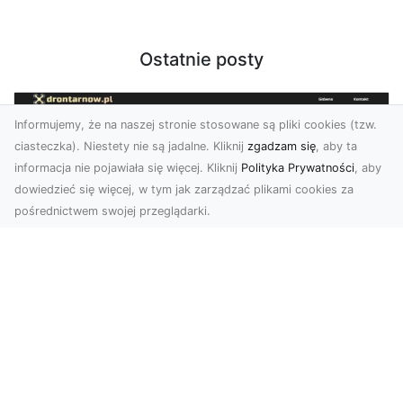
Ostatnie posty
Informujemy, że na naszej stronie stosowane są pliki cookies (tzw.
ciasteczka). Niestety nie są jadalne. Kliknij
zgadzam się
, aby ta
informacja nie pojawiała się więcej. Kliknij
Polityka Prywatności
, aby
dowiedzieć się więcej, w tym jak zarządzać plikami cookies za
pośrednictwem swojej przeglądarki.
Usługi dronem Tarnów – kompleksowe
rozwiązania dla nowoczesnych
potrzeb
Nowoczesne usługi dronem w Tarnowie Drony