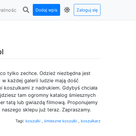
watnośc
Dodaj wpis
Zaloguj się
pl
o tylko zechce. Odzież niezbędna jest
 każdej galerii ludzie mają dość
i koszulkami z nadrukiem. Gdybyś chciała
ajdziesz tam ogromny katalog śmiesznych
er tatą lub gwiazdą filmową. Proponujemy
naszego sklepu już teraz. Zapraszamy.
Tagi:
koszulki
,
śmieszne koszulki
,
koszulkarz