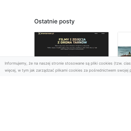
Ostatnie posty
Informujemy, że na naszej stronie stosowane są pliki cookies (tzw. ciast
więcej, w tym jak zarządzać plikami cookies za pośrednictwem swojej p
Usługi dronem
Tarnów –
Fo
kompleksowe
sp
rozwiązania dla
pr
nowoczesnych
za
potrzeb
at
Nowoczesne usługi dronem
Tem