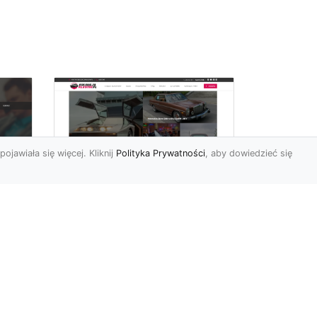
pojawiała się więcej. Kliknij
Polityka Prywatności
, aby dowiedzieć się
Historia Porsche 924
FHU
S z 1985-1988 roku
Porsche 924 S to
samochód, pochodzący z
Niemiec, który wszedł na