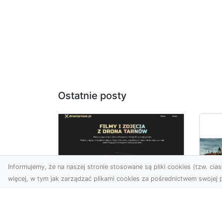
Ostatnie posty
Informujemy, że na naszej stronie stosowane są pliki cookies (tzw. ciast
więcej, w tym jak zarządzać plikami cookies za pośrednictwem swojej p
Usługi dronem
Tarnów –
Fo