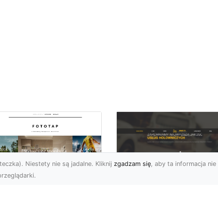
eczka). Niestety nie są jadalne. Kliknij
zgadzam się
, aby ta informacja nie 
rzeglądarki.
Pomoc Drogowa w
totapety zen
Radomiu - Oferta 