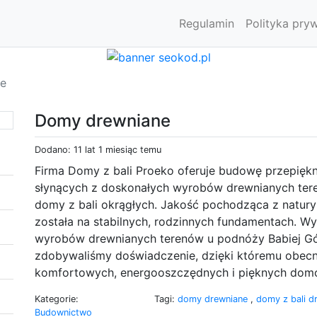
Regulamin
Polityka pry
e
Domy drewniane
Dodano: 11 lat 1 miesiąc temu
Firma Domy z bali Proeko oferuje budowę przepięk
słynących z doskonałych wyrobów drewnianych ter
domy z bali okrągłych. Jakość pochodząca z natur
została na stabilnych, rodzinnych fundamentach. W
wyrobów drewnianych terenów u podnóży Babiej Góry
zdobywaliśmy doświadczenie, dzięki któremu obe
komfortowych, energooszczędnych i pięknych domów 
Kategorie:
Tagi:
domy drewniane
,
domy z bali 
Budownictwo