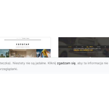
eczka). Niestety nie są jadalne. Kliknij
zgadzam się
, aby ta informacja nie 
rzeglądarki.
Pomoc Drogowa w
totapety zen
Radomiu - Oferta 
osobem na to, by w
XMar
zestrzeni
panowała
Kompleksowa Pomoc
mosfera relaksu!