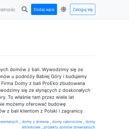
watnośc
Dodaj wpis
Zaloguj się
nych domów z bali. Wywodzimy się ze
enów u podnóży Babiej Góry i budujemy
y Firma Domy z bali ProEko zbudowana
ywodzimy się ze słynących z doskonałych
. To właśnie tam przez wiele lat
cnie możemy oferować budowę
z bali klientom z Polski i zagranicy.
drewnianych
,
domy z drewna
,
domy całoroczne
,
domy
letniskowe
,
projekty domów drewnianych