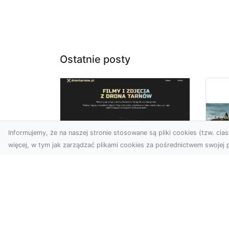
Ostatnie posty
Informujemy, że na naszej stronie stosowane są pliki cookies (tzw. ciast
więcej, w tym jak zarządzać plikami cookies za pośrednictwem swojej p
Usługi dronem
Tarnów –
Fo
kompleksowe
sp
rozwiązania dla
pr
nowoczesnych
za
potrzeb
at